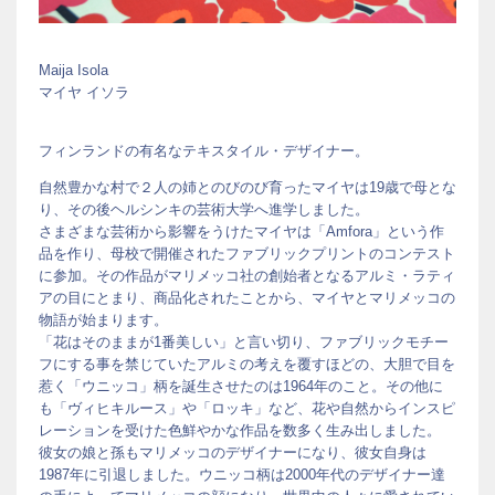
Maija Isola
マイヤ イソラ
フィンランドの有名なテキスタイル・デザイナー。
自然豊かな村で２人の姉とのびのび育ったマイヤは19歳で母とな
り、その後ヘルシンキの芸術大学へ進学しました。
さまざまな芸術から影響をうけたマイヤは「Amfora」という作
品を作り、母校で開催されたファブリックプリントのコンテスト
に参加。その作品がマリメッコ社の創始者となるアルミ・ラティ
アの目にとまり、商品化されたことから、マイヤとマリメッコの
物語が始まります。
「花はそのままが1番美しい」と言い切り、ファブリックモチー
フにする事を禁じていたアルミの考えを覆すほどの、大胆で目を
惹く「ウニッコ」柄を誕生させたのは1964年のこと。その他に
も「ヴィヒキルース」や「ロッキ」など、花や自然からインスピ
レーションを受けた色鮮やかな作品を数多く生み出しました。
彼女の娘と孫もマリメッコのデザイナーになり、彼女自身は
1987年に引退しました。ウニッコ柄は2000年代のデザイナー達