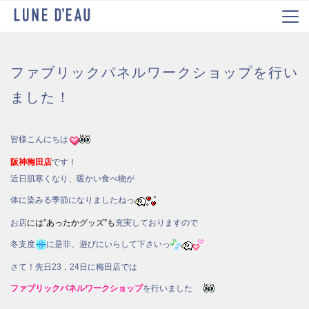
ファブリックパネルワークショップを行い
ました！
皆様こんにちは
阪神梅田店
です！
近日肌寒くなり、暖かい食べ物が
体に染みる季節になりましたねっ
お店
には”あったかグッズ”も
充実しておりますので
冬支度
に是非、遊びにいらして下さいっ
さて！先日23，24日に梅田店では
ファブリックパネルワークショップ
を行いました