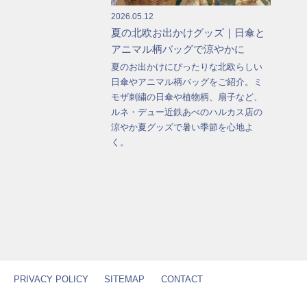
2026.05.12
夏の北欧お出かけグッズ｜日傘と
アニマル柄バッグで涼やかに
夏のお出かけにぴったりな北欧らしい
日傘やアニマル柄バッグをご紹介。ミ
モザ刺繍の日傘や植物柄、扇子など、
ルネ・デュー近鉄あべのハルカス店の
涼やか夏グッズで暑い季節を心地よ
く。
PRIVACY POLICY
SITEMAP
CONTACT