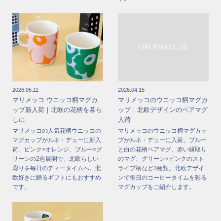
2026.05.11
2026.04.15
マリメッコ ウニッコ柄マグカ
マリメッコのウニッコ柄マグカ
ップ新入荷｜北欧の花柄を暮ら
ップ｜北欧デザインのペアマグ
しに
入荷
マリメッコの人気花柄ウニッコの
マリメッコのウニッコ柄マグカッ
マグカップがルネ・デューに新入
プがルネ・デューに入荷。ブルー
荷。ピンク×オレンジ、ブルー×グ
と白の花柄ペアマグ、赤い縁取り
リーンの2色展開で、北欧らしい
のマグ、グリーン×ピンクのスト
彩りを毎日のティータイムへ。北
ライプ柄など3種類。北欧デザイ
欧好きに贈るギフトにもおすすめ
ンで毎日のコーヒータイムを彩る
です。
マグカップをご紹介します。