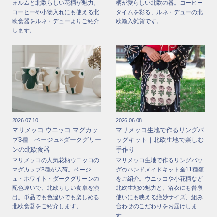
ォルムと北欧らしい花柄が魅力。
柄が愛らしい北欧の器。コーヒー
コーヒーや小物入れにも使える北
タイムを彩る、ルネ・デューの北
欧食器をルネ・デューよりご紹介
欧輸入雑貨です。
します。
2026.07.10
2026.06.08
マリメッコ ウニッコ マグカッ
マリメッコ生地で作るリングバ
プ3種｜ベージュ×ダークグリー
ッグキット｜北欧生地で楽しむ
ンの北欧食器
手作り
マリメッコの人気花柄ウニッコの
マリメッコ生地で作るリングバッ
マグカップ3種が入荷。ベージ
グのハンドメイドキット全11種類
ュ・ホワイト・ダークグリーンの
をご紹介。ウニッコや小花柄など
配色違いで、北欧らしい食卓を演
北欧生地の魅力と、浴衣にも普段
出。単品でも色違いでも楽しめる
使いにも映える絶妙サイズ、組み
北欧食器をご紹介します。
合わせのこだわりをお届けしま
す。