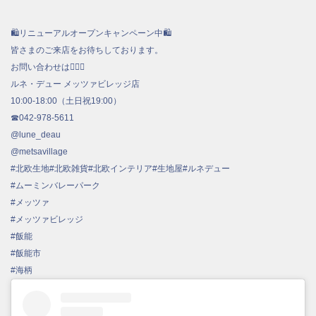
🛍リニューアルオープンキャンペーン中🛍
皆さまのご来店をお待ちしております。
お問い合わせは💁🏻‍♀️
ルネ・デュー メッツァビレッジ店
10:00-18:00（土日祝19:00）
☎︎042-978-5611
@lune_deau
@metsavillage
#北欧生地#北欧雑貨#北欧インテリア#生地屋#ルネデュー
#ムーミンバレーパーク
#メッツァ
#メッツァビレッジ
#飯能
#飯能市
#海柄