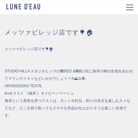
メッツァビレッジ店です🌳🏠
メッツァビレッジ店です🌳🏠
STUDIO HILLA スタジオヒッラの🟥RED &🟦BLUEに海岸の柄の生地を合わせ
てマリンテイストなどいかがでしょう？⛵️🌊⛱🏝
ARVIDSSONS TEXTIL
Kust クスト （海岸 ）ネイビー／ベージュ
海岸という意味を持つクストは、ヨットや灯台、釣りや泳ぎを楽しむ人々な
どなど、どこを切り取ってもステキな作品が仕上がりそうな楽しい生地で
す。