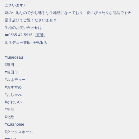
ございます♪
麻の生地なので少し薄手な生地感になっており、春にぴったりな商品です🌟
是非店頭でご覧くださいませ☺️
生地のお問い合わせは
☎︎0565-42-5916（直通）
ルネデュー豊田T-FACE店
.
#lunedeau
#豊田
#豊田市
#ルネデュー
#おすすめ
#おしゃれ
#かわいい
#生地
#北欧
#kukshome
#クックスホーム