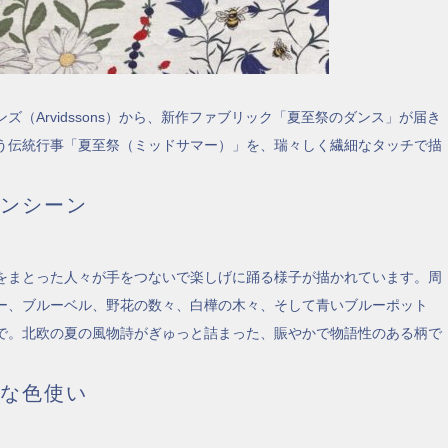
（Arvidssons）から、新作ファブリック「夏至祭のダンス」が届き
う伝統行事「夏至祭（ミッドサマー）」を、瑞々しく繊細なタッチで描
ンシーン
をまとった人々が手をつないで楽しげに踊る様子が描かれています。周
ー、ブルーベル、野花の数々、白樺の木々、そして青いブルーポット
で。北欧の夏の風物詩がぎゅっと詰まった、賑やかで物語性のある柄で
な色使い