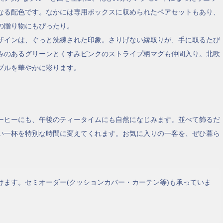
なる配色です。なかには専用ボックスに収められたペアセットもあり、
の贈り物にもぴったり。
ザインは、ぐっと洗練された印象。さりげない縁取りが、手に取るたび
みのあるグリーンとくすみピンクのストライプ柄マグも仲間入り。北欧
ブルを華やかに彩ります。
ーヒーにも、午後のティータイムにも自然になじみます。並べて飾るだ
い一杯を特別な時間に変えてくれます。お気に入りの一客を、ぜひ暮ら
けます。セミオーダー(クッションカバー・カーテン等)も承っていま