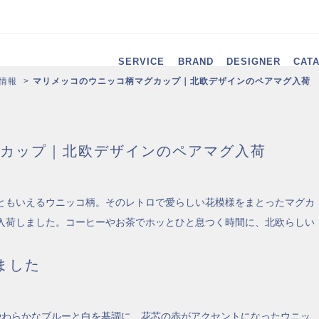
SERVICE
BRAND
DESIGNER
CAT
情報
マリメッコのウニッコ柄マグカップ｜北欧デザインのペアマグ入荷
カップ｜北欧デザインのペアマグ入荷
ともいえるウニッコ柄。そのレトロで愛らしい花模様をまとったマグカ
入荷しました。コーヒーやお茶でホッとひと息つく時間に、北欧らしい
ました
やわらかなブルーと白を基調に、花芯の赤がアクセントになったウニッ