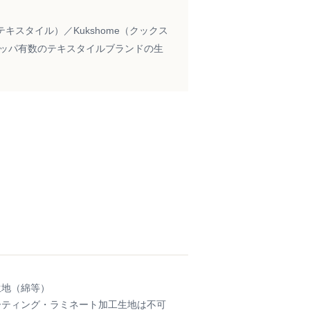
ンズテキスタイル）／Kukshome（クックス
ーロッパ有数のテキスタイルブランドの生
生地（綿等）
ーティング・ラミネート加工生地は不可