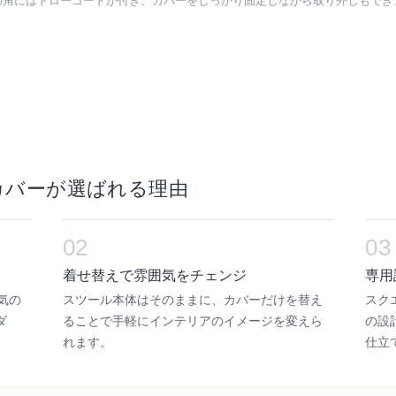
の角にはドローコードが付き、カバーをしっかり固定しながら取り外しもでき
カバーが選ばれる理由
02
03
着せ替えで雰囲気をチェンジ
専用
人気の
スツール本体はそのままに、カバーだけを替え
スク
ダ
ることで手軽にインテリアのイメージを変えら
の設
れます。
仕立