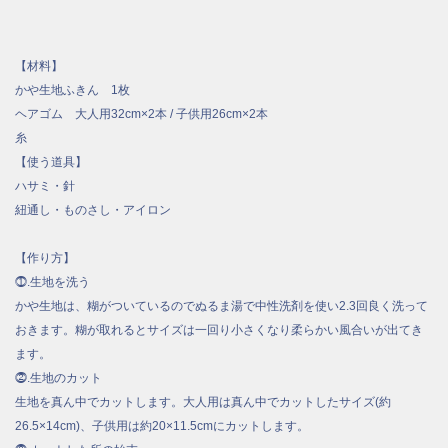
【材料】
かや生地ふきん 1枚
ヘアゴム 大人用32cm×2本 / 子供用26cm×2本
糸
【使う道具】
ハサミ・針
紐通し・ものさし・アイロン
【作り方】
⓵.生地を洗う
かや生地は、糊がついているのでぬるま湯で中性洗剤を使い2.3回良く洗って
おきます。糊が取れるとサイズは一回り小さくなり柔らかい風合いが出てき
ます。
⓶.生地のカット
生地を真ん中でカットします。大人用は真ん中でカットしたサイズ(約
26.5×14cm)、子供用は約20×11.5cmにカットします。