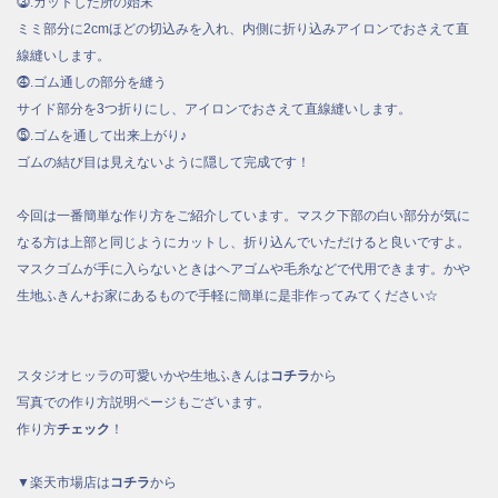
⓷.カットした所の始末
ミミ部分に2cmほどの切込みを入れ、内側に折り込みアイロンでおさえて直
線縫いします。
⓸.ゴム通しの部分を縫う
サイド部分を3つ折りにし、アイロンでおさえて直線縫いします。
⓹.ゴムを通して出来上がり♪
ゴムの結び目は見えないように隠して完成です！
今回は一番簡単な作り方をご紹介しています。マスク下部の白い部分が気に
なる方は上部と同じようにカットし、折り込んでいただけると良いですよ。
マスクゴムが手に入らないときはヘアゴムや毛糸などで代用できます。かや
生地ふきん+お家にあるもので手軽に簡単に是非作ってみてください☆
スタジオヒッラの可愛いかや生地ふきんは
コチラ
から
写真での作り方説明ページもございます。
作り方
チェック
！
▼楽天市場店は
コチラ
から