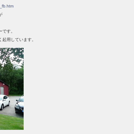
_fb.htm
が
ーです。
く起用しています。