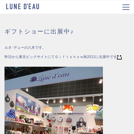
ギフトショーに出展中♪
ルネ･デューの八木です。
昨日から東京ビックサイトにてＧｉｆｔｓｈｏｗ秋2012に出展中です