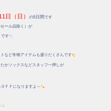
11日（日）
5日間
の
です
部セール品除く）が
トです
ットなど冬物アイテムも盛りだくさんです
ったかソックスなどスタッフ一押しが
％ＯＦＦになりますよ～
い