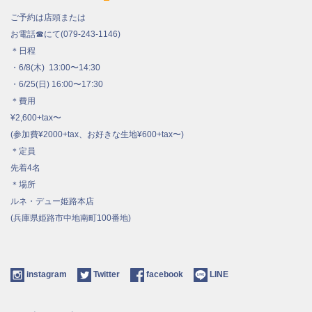
ご予約は店頭または
お電話☎︎にて(079-243-1146)
＊日程
・6/8(木) 13:00〜14:30
・6/25(日) 16:00〜17:30
＊費用
¥2,600+tax〜
(参加費¥2000+tax、お好きな生地¥600+tax〜)
＊定員
先着4名
＊場所
ルネ・デュー姫路本店
(兵庫県姫路市中地南町100番地)
instagram
Twitter
facebook
LINE