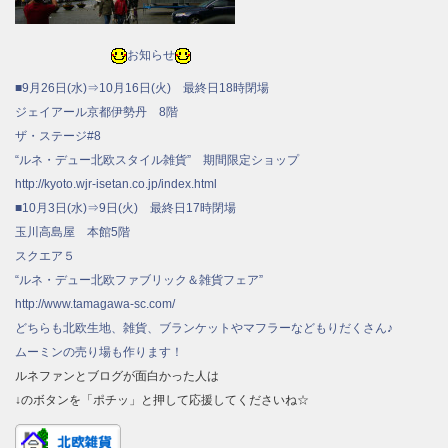
お知らせ
■9月26日(水)⇒10月16日(火) 最終日18時閉場
ジェイアール京都伊勢丹 8階
ザ・ステージ#8
“ルネ・デュー北欧スタイル雑貨” 期間限定ショップ
http://kyoto.wjr-isetan.co.jp/index.html
■10月3日(水)⇒9日(火) 最終日17時閉場
玉川高島屋 本館5階
スクエア５
“ルネ・デュー北欧ファブリック＆雑貨フェア”
http://www.tamagawa-sc.com/
どちらも北欧生地、雑貨、ブランケットやマフラーなどもりだくさん♪
ムーミンの売り場も作ります！
ルネファンとブログが面白かった人は
↓のボタンを「ポチッ」と押して応援してくださいね☆