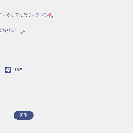
してください(*’ω’*)
ております
ok
LINE
戻る