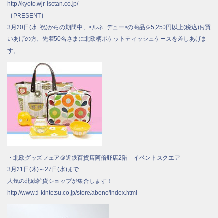
http://kyoto.wjr-isetan.co.jp/
［PRESENT］
3月20日(水･祝)からの期間中、<ルネ･デュー>の商品を5,250円以上(税込)お買
いあげの方、先着50名さまに北欧柄ポケットティッシュケースを差しあげま
す。
・北欧グッズフェア＠近鉄百貨店阿倍野店2階 イベントスクエア
3月21日(木)～27日(水)まで
人気の北欧雑貨ショップが集合します！
http://www.d-kintetsu.co.jp/store/abeno/index.html