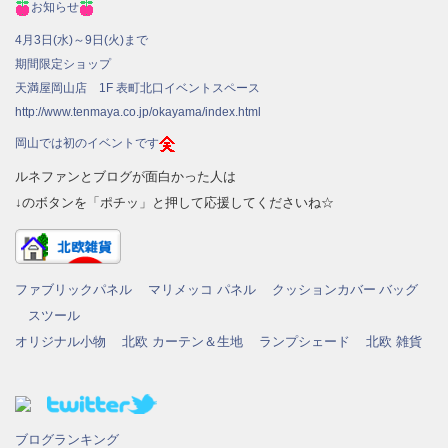
お知らせ
4月3日(水)～9日(火)まで
期間限定ショップ
天満屋岡山店 1F 表町北口イベントスペース
http://www.tenmaya.co.jp/okayama/index.html
岡山では初のイベントです
ルネファンとブログが面白かった人は
↓のボタンを「ポチッ」と押して応援してくださいね☆
ファブリックパネル
マリメッコ パネル
クッションカバー
バッグ
スツール
オリジナル小物
北欧 カーテン＆生地
ランプシェード
北欧 雑貨
ブログランキング