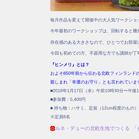
毎月作品を変えて開催中の大人気ワークショ
今年最初のワークショップは、回転すると幾
存在感のある大きさなので、ひとつでお部屋
今回も初めての方、不器用な方でも講師が丁
『ヒンメリ』とは？
およそ850年前から伝わる北欧フィンランド
親しまれ「幸運のお守り」とも言われていま
■2018年1月17日（水）午前10時30分〜午後1
■参加費：5,400円
■ 持ち物：ハサミ、定規（12cm程度のもの）
※定員8名
ルネ・デューの北欧生地でつくる 「