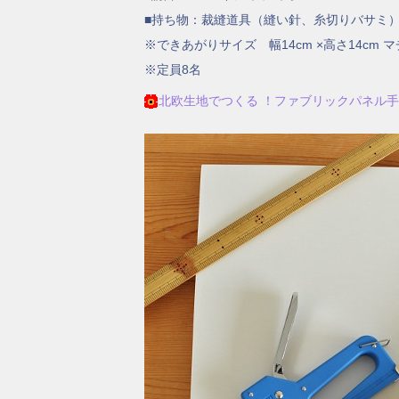
■持ち物：裁縫道具（縫い針、糸切りバサミ
※できあがりサイズ 幅14cm ×高さ14cm マ
※定員8名
北欧生地でつくる ！ファブリックパネル