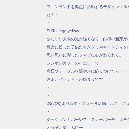
フィンランドを拠点に活動するデザイングル
た！・
・
PIKKU egg yellow・
少しずつ太陽の光が強くなり、白樺の新芽が
魔女に扮した子供たちがグミやキャンディを
思い思いに彩ったタマゴに心がわくわく。・
シンボルカラーのイエローで・
窓辺やテーブルを賑やかに飾りつけたら・・
さぁ、パーティーの始まりです！・
・
・
2/28(水)よりルネ・デュー各店舗、ルネ
・
クッションカバーやファスナーポーチ、エチ
どうぞお楽しみにー！・