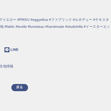
エロー #PIKKU #eggyellow #ファブリック #ルネデュー #テキスタ
c #textile #lunedeau #handmade #studiohilla #イースターエッ
ok
LINE
生地情報
戻る