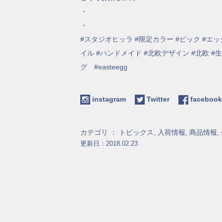
・
・
#スタジオヒッラ #限定カラー #ピック #エッグイ
イル #ハンドメイド #北欧デザイン #北欧 #生地 #fabli
グ #easteegg
instagram
Twitter
facebo
カテゴリ ：
トピックス
,
入荷情報
,
商品情報
,
更新日：2018.02.23