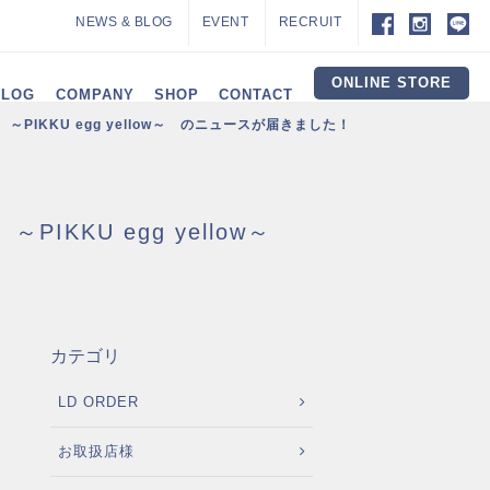
NEWS & BLOG
EVENT
RECRUIT
ONLINE STORE
ALOG
COMPANY
SHOP
CONTACT
KKU egg yellow～ のニュースが届きました！
KU egg yellow～
カテゴリ
LD ORDER
お取扱店様