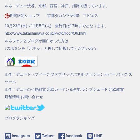
ルネ・デュー渋谷、京都、西宮、神戸、姫路で扱っています。
期間限定ショップ 京都タカシマヤ6階 マピエス
10月23日(水)～11月5日(火) 最終日は17時までとなります。
http://www.takashimaya.co.jp/kyoto/floor/f06.html
ルネファンとブログが面白かった方は
↓のボタンを「ポチッ」と押して応援してくださいね☆
ルネ・デュートップページ
ファブリックパネル
クッションカバー
バッグ
ス
ツール
ルネ・デューの小物雑貨
北欧カーテン＆生地
ランプシェード
北欧雑貨
店舗情報
お問い合わせ
ブログランキング
instagram
Twitter
facebook
LINE