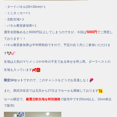
・ヌードパネル(30×30cm)×１
・ミニタッカー×１
・北欧生地×２
・パネル教室参加券×１
5000円
通常全部集めると6000円以上してしまうのですが、今回は
でご用意し
ております！！
パネル教室参加券は半年間有効ですので、予定の合う月にご参加いただけま
す
生地は人気のマリメッコや今年の干支である幸せを呼ぶ馬、ダーラヘストの
生地も入っています
限定10セット
ですので、このチャンスをどうぞお見逃しなく
また、西武渋谷店では元旦から27日までセールも開催しております
セール限定で、
厳選北欧生地を特別価格
で販売中です(50cm以上、10cm単位
で販売)