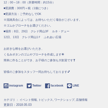
12：00～18：00（所要時間：約15分）
■受講費：300円＋税（1個につき）
■受講方法：ご予約なしでOK
※混雑具合によっては、お待ちいただく場合がございます。
※ゴムかブローチをお選びください。
■場所：8日、29日 クレド岡山3F ルネ・デュー
12日、13日 クレド岡山1Ｆ ふれあい広場
お好きな柄をお選びいただき、
くるみボタンのゴムやブローチを作成します🌟
簡単に作ることができ、お子様のご参加も大歓迎です❣
皆様のご参加をスタッフ一同お待ちしております💕
instagram
Twitter
facebook
LINE
カテゴリ ：
イベント情報
,
トピックス
,
ワークショップ
,
店舗情報
更新日：2018.05.03