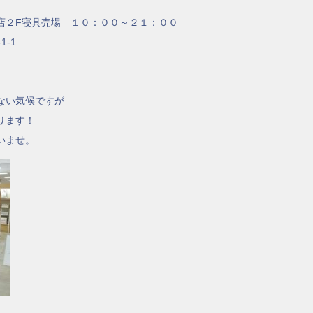
店２F寝具売場 １０：００～２１：００
1-1
ない気候ですが
ります！
いませ。