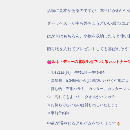
店頭に見本があるのですが、本当にかわいい
ダーラヘストが中も外ちょうどいい感じに出
はがきはもちろん、小物を収納したりと使い
贈り物を入れてプレゼントしても喜ばれそう
ルネ・デューの北欧生地でつくるカルトナー
・4月21日(月) 午後1時～午後4時
・参加費：5,346円から(お選びいただく生地に
・持ち物：布用ハサミ、カッター、カッターマッ
シ、汚れてもよいミニタオルかハンカチ
※お持ちでないものは貸し出しいたします
※事前予約制
中身が増やせるアルバムをつくります