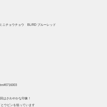
ニチョウチョウ BL/RD ブルーレッド
.htm#0716003
回はさわやかな印象！
ッドとウビンを狙っています