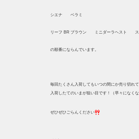
シエナ ベラミ
リーフ BR ブラウン ミニダーラヘスト ス
の順番にならんでいます。
毎回たくさん入荷してもいつの間にか売り切れて
入荷したてのいまが狙い目です！（早々になくな
ぜひぜひごらんください