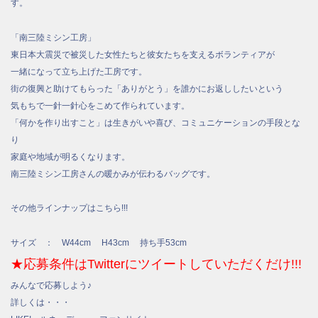
す。
「南三陸ミシン工房」
東日本大震災で被災した女性たちと彼女たちを支えるボランティアが
一緒になって立ち上げた工房です。
街の復興と助けてもらった「ありがとう」を誰かにお返ししたいという
気もちで一針一針心をこめて作られています。
「何かを作り出すこと」は生きがいや喜び、コミュニケーションの手段とな
り
家庭や地域が明るくなります。
南三陸ミシン工房さんの暖かみが伝わるバッグです。
その他ラインナップはこちら!!!
サイズ ： W44cm H43cm 持ち手53cm
★応募条件はTwitterにツイートしていただくだけ!!!
みんなで応募しよう♪
詳しくは・・・