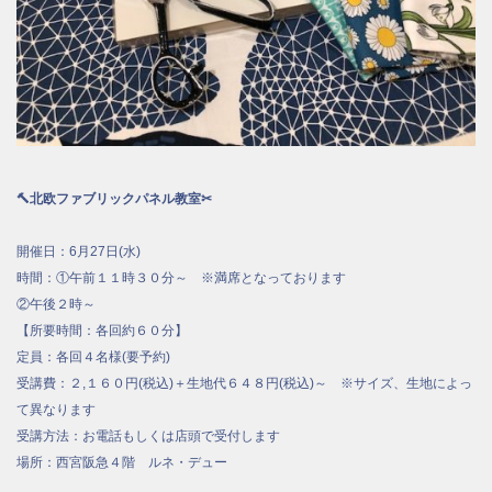
🔨北欧ファブリックパネル教室✂
開催日：6月27日(水)
時間：①午前１１時３０分～ ※満席となっております
②午後２時～
【所要時間：各回約６０分】
定員：各回４名様(要予約)
受講費：２,１６０円(税込)＋生地代６４８円(税込)～ ※サイズ、生地によっ
て異なります
受講方法：お電話もしくは店頭で受付します
場所：西宮阪急４階 ルネ・デュー