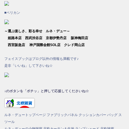
■ペリカン
～選ぶ楽しさ、彩る幸せ ルネ・デュー～
姫路本店 西武渋谷店 京都伊勢丹店 阪神梅田店
西宮阪急店 神戸国際会館SOL店 クレド岡山店
フェイスブックはブログ以外の情報も満載です♪
是非「いいね」して下さいね☆
↓のボタンを「ポチッ」と押して応援してくださいね☆
ルネ・デュートップページ
ファブリックパネル
クッションカバー
バッグ
ス
ツール
ルネ・デューの小物雑貨
北欧カーテン＆生地
ランプシェード
北欧雑貨