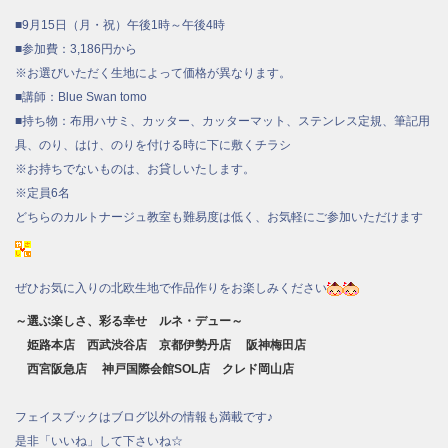
■9月15日（月・祝）午後1時～午後4時
■参加費：3,186円から
※お選びいただく生地によって価格が異なります。
■講師：Blue Swan tomo
■持ち物：布用ハサミ、カッター、カッターマット、ステンレス定規、筆記用
具、のり、はけ、のりを付ける時に下に敷くチラシ
※お持ちでないものは、お貸しいたします。
※定員6名
どちらのカルトナージュ教室も難易度は低く、お気軽にご参加いただけます
ぜひお気に入りの北欧生地で作品作りをお楽しみください
～選ぶ楽しさ、彩る幸せ ルネ・デュー～
姫路本店 西武渋谷店 京都伊勢丹店 阪神梅田店
西宮阪急店 神戸国際会館SOL店 クレド岡山店
フェイスブックはブログ以外の情報も満載です♪
是非「いいね」して下さいね☆