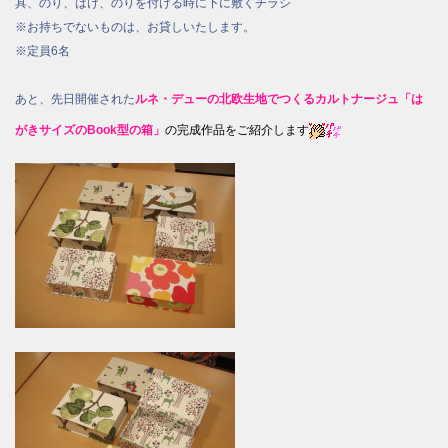
具、のり、はけ、のりを付ける時に下に敷くチラシ
※お持ちでないものは、お貸しいたします。
※定員6名
あと、先日開催された
ルネ・デューの北欧生地でつくるカルトナージュ
「は
がきサイズのBook型の箱」
の完成作品をご紹介します