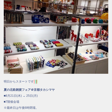
明日からスタートです
夏の北欧雑貨フェア＠京都タカシマヤ
■8月21日(木) → 25日(月)
■7階催会場
※最終日は午後6時閉場。