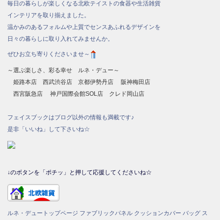
毎日の暮らしが楽しくなる北欧テイストの食器や生活雑貨
インテリアを取り揃えました。
温かみのあるフォルムや上質でセンスあふれるデザインを
日々の暮らしに取り入れてみませんか。
ぜひお立ち寄りくださいませ～
～選ぶ楽しさ、彩る幸せ ルネ・デュー～
姫路本店 西武渋谷店 京都伊勢丹店 阪神梅田店
西宮阪急店 神戸国際会館SOL店 クレド岡山店
フェイスブックはブログ以外の情報も満載です♪
是非「いいね」して下さいね☆
↓のボタンを「ポチッ」と押して応援してくださいね☆
ルネ・デュートップページ
ファブリックパネル
クッションカバー
バッグ
ス