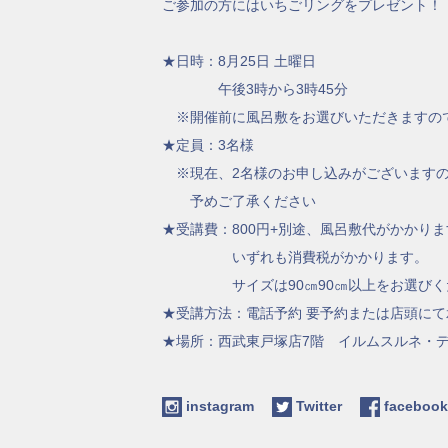
ご参加の方にはいちごリングをプレゼント！
★日時：8月25日 土曜日
午後3時から3時45分
※開催前に風呂敷をお選びいただきますので
★定員：3名様
※現在、2名様のお申し込みがございますの
予めご了承ください
★受講費：800円+別途、風呂敷代がかかりま
いずれも消費税がかかります。
サイズは90㎝90㎝以上をお選びく
★受講方法：電話予約 要予約または店頭にて承りま
★場所：西武東戸塚店7階 イルムスルネ・
instagram
Twitter
facebo