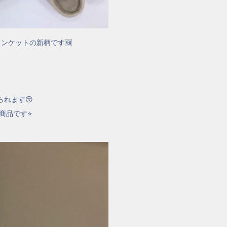
ンケットの新柄です🆕
れます😙
商品です⭐