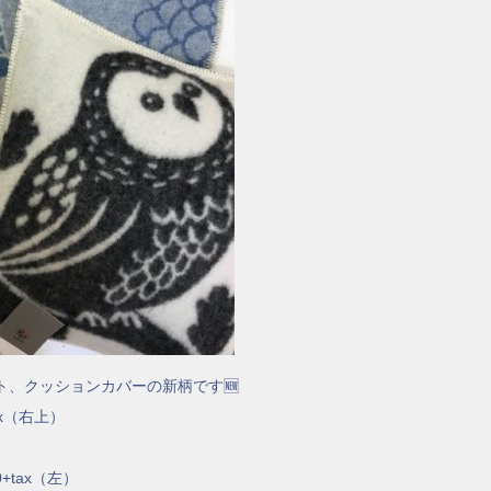
ト、クッションカバーの新柄です🆕
ax（右上）
+tax（左）