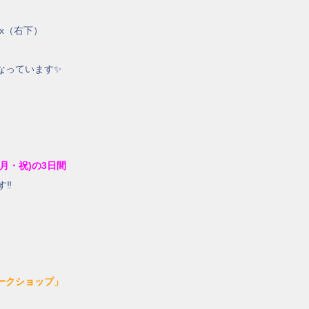
ax（右下）
なっています✨
(月・祝)の3日間
す‼
ークショップ」