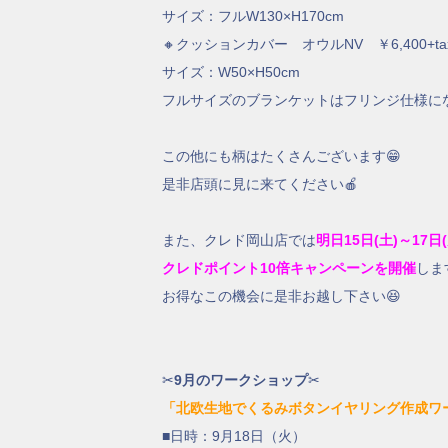
サイズ：フルW130×H170cm
🔸クッションカバー オウルNV ￥6,400+t
サイズ：W50×H50cm
フルサイズのブランケットはフリンジ仕様に
この他にも柄はたくさんございます😁
是非店頭に見に来てください🍎
また、クレド岡山店では
明日15日(土)～17日
クレドポイント10倍キャンペーンを開催
しま
お得なこの機会に是非お越し下さい😆
✂
9月のワークショップ
✂
「北欧生地でくるみボタンイヤリング作成ワ
■日時：9月18日（火）