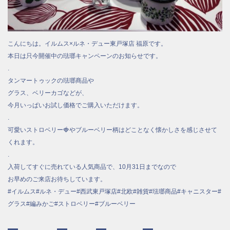
こんにちは。イルムス×ルネ・デュー東戸塚店 福原です。
本日は只今開催中の琺瑯キャンペーンのお知らせです。
.
タンマートゥックの琺瑯商品や
グラス、ベリーカゴなどが、
今月いっぱいお試し価格でご購入いただけます。
.
可愛いストロベリー🍓やブルーベリー柄はどことなく懐かしさを感じさせて
くれます。
.
入荷してすぐに売れている人気商品で、10月31日までなので
お早めのご来店お待ちしています。
#イルムス#ルネ・デュー#西武東戸塚店#北欧#雑貨#琺瑯商品#キャニスター#
グラス#編みかご#ストロベリー#ブルーベリー