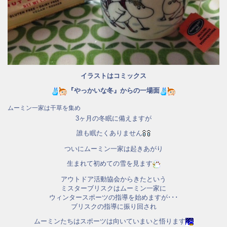
イラストはコミックス
『やっかいな冬』からの一場面
ムーミン一家は干草を集め
3ヶ月の冬眠に備えますが
誰も眠たくありません
ついにムーミン一家は起きあがり
生まれて初めての雪を見ます
アウトドア活動協会からきたという
ミスターブリスクはムーミン一家に
ウィンタースポーツの指導を始めますが･･･
ブリスクの指導に振り回され
ムーミンたちはスポーツは向いていまいと悟ります