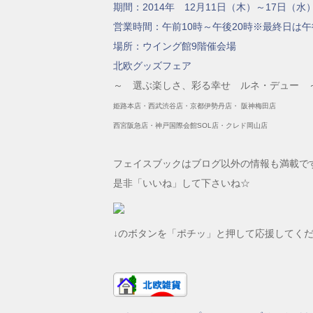
期間：2014年 12月11日（木）～17日（水
営業時間：午前10時～午後20時※最終日は午
場所：ウイング館9階催会場
北欧グッズフェア
～ 選ぶ楽しさ、彩る幸せ ルネ・デュー 
姫路本店・西武渋谷店・京都伊勢丹店・ 阪神梅田店
西宮阪急店・神戸国際会館SOL店・クレド岡山店
フェイスブックはブログ以外の情報も満載で
是非「いいね」して下さいね☆
↓のボタンを「ポチッ」と押して応援してく