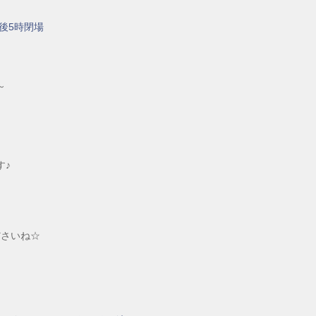
）
後5時閉場
～
す♪
ださいね☆