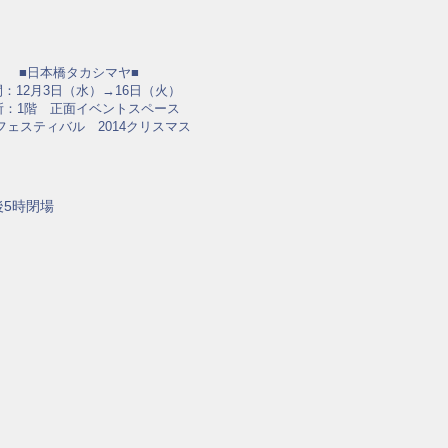
■日本橋タカシマヤ■
：12月3日（水）→16日（火）
所：1階 正面イベントスペース
フェスティバル 2014クリスマス
後5時閉場
）