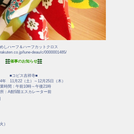
ためしハーフ＆ハーフカットクロス
.rakuten.co.jp/lune-deau/c/0000001485/
催事のお知らせ
■コピス吉祥寺■
14年 11月22（土）～12月25日（木）
業時間：午前10時～午後21時
所：A館5階エスカレーター前
月
（火）