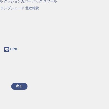
ル
クッションカバー
バッグ
スツール
ランプシェード
北欧雑貨
ok
LINE
戻る