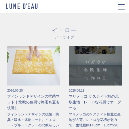
イエロー
アーカイブ
2026.06.20
2026.06.19
フィンランドデザインの抗菌マ
マリメッコ ケスティト柄の北
ット｜北欧の色柄で梅雨も夏も
欧生地｜レトロな花柄でオーダ
快適に
ーも
フィンランドデザインの抗菌・防
マリメッコのケスティト柄北欧生
臭・吸水・速乾マット。イエロ
地が入荷。レトロな花柄が魅力
ー・ブルー・グレーの北欧らしい
で、生地幅約146cm・10cm990