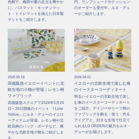
色柄で、梅雨や夏の足元を爽やか
円。ランプシェードやクッション
に。バスマット・キッチンマッ
のオーダーも受付中。ルネ・デュ
ト・トイレマットを揃えた日本製
ーがご紹介します。
マットをご紹介します。
2026.05.18
2026.04.01
高槻阪急イエローイベントに北
イエローの北欧生地で楽しむ春
欧生地の小物が登場｜レモン柄
のイースターコーディネート
ファブリック
明るいイエローの北欧生地で楽し
む春のイースターコーディネート
高槻阪急スクエアで2026年5月20
をご紹介。デイジーやリーフ柄の
日～26日開催のイベント「I Love
ファブリックを飾る・使う・作る
Yellow」にルネ・デューのイエロ
アイデアと、好きな生地で仕立て
ーアイテムが登場。レモン柄や北
られるLD ORDERの魅力をルネ・
欧花柄のバッグ・ポーチなど、爽
デューがお届けします。
やかな北欧生地小物をご紹介しま
す。