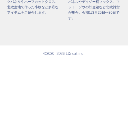
クパネルやハーフカットクロス、
パネルやデイジー柄ソックス、マ
北欧生地で作った小物など多彩な
ット、ゾウの貯金箱など北欧雑貨
アイテムをご紹介します。
が集合。会期は3月25日〜30日で
す。
©2020- 2026 LDnext inc.