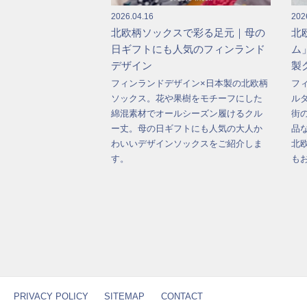
2026.04.16
202
北欧柄ソックスで彩る足元｜母の
北
日ギフトにも人気のフィンランド
ム
デザイン
製
フィンランドデザイン×日本製の北欧柄
フィ
ソックス。花や果樹をモチーフにした
ル
綿混素材でオールシーズン履けるクル
街
ー丈。母の日ギフトにも人気の大人か
品
わいいデザインソックスをご紹介しま
北
す。
も
PRIVACY POLICY
SITEMAP
CONTACT